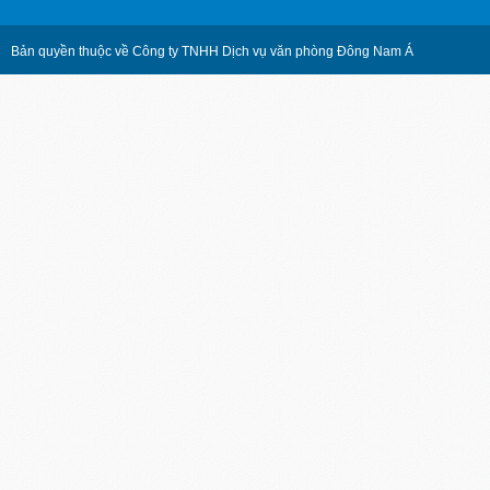
Bản quyền thuộc về Công ty TNHH Dịch vụ văn phòng Đông Nam Á