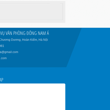
H VỤ VĂN PHÒNG ĐÔNG NAM Á
 Chương Dương, Hoàn Kiếm, Hà Nội
981
ma@gmail.com
.com
AP