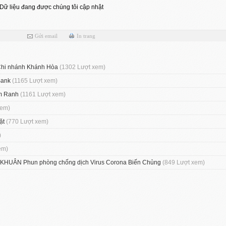
Dữ liệu đang được chúng tôi cập nhật
Gửi email
In trang
 Chi nhánh Khánh Hòa
(1302 Lượt xem)
Bank
(1165 Lượt xem)
am Ranh
(1161 Lượt xem)
xem)
gặt
(770 Lượt xem)
)
em)
UÂN Phun phòng chống dịch Virus Corona Biến Chủng
(849 Lượt xem)