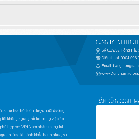
CÔNG TY TNHH DỊC
Số 6/19/52 Hồng Hà,
Điện thoại: 0904.096.
Email: trang.dongna
www.Dongnamagroup
BẢN ĐỒ GOOGLE M
t khao học hỏi luôn được nuôi dưỡng,
tôi không ngừng nỗ lực trong việc áp
 phù hợp với Việt Nam nhằm mang lại
agroup từng khoảnh khắc hạnh phúc, sự