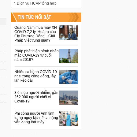
Dịch vụ HCVP tổng hợp
TIN TỨC NỔI BẬT
Quảng Nam mua máy XN
COVID 7,2 tỷ: Hoá ra của
Cty Phương Đông... Giải
Pháp Việt trung gian?
Pháp phát hiện bệnh nhân
mắc COVID-19 từ cuối
năm 2019?
Nhiều ca bệnh COVID-19
nhẹ trong cộng đồng, lây
lan kéo dài
3,6 triệu người nhiễm, gần
252.000 người chết vì
Covid-19
Phi công người Anh tình
trạng nguy kịch, 2 ca nặng
vẫn đang thở máy