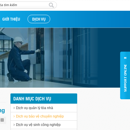
GIỚI THIỆU
DỊCH VỤ
DANH MỤC DỊCH VỤ
Dịch vụ quản lý tòa nhà
ng
Dịch vụ bảo vệ chuyên nghiệp
Dịch vụ vệ sinh công nghiệp