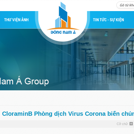
.
THƯ VIỆN ẢNH
TIN TỨC - SỰ KIỆN
n CloraminB Phòng dịch Virus Corona biến chủ
Cỡ chữ